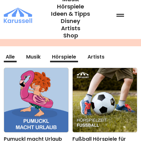
Zum
Hörspiele
Inhalt
Ideen & Tipps
springen
Disney
Artists
4 - 6 Jahre
Shop
Alle
Musik
Hörspiele
Artists
Pumuckl macht Urlaub
Fußball Hörspiele für