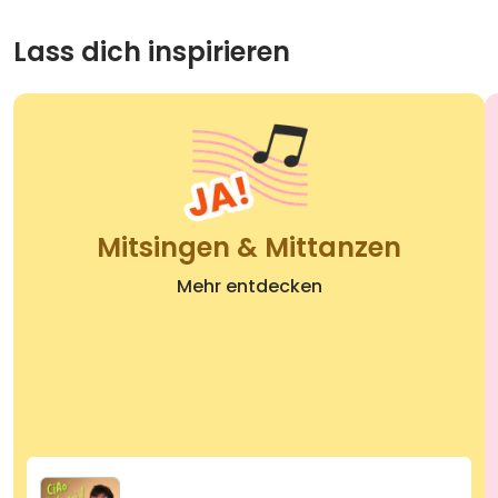
19
so jung
03:31
Lass dich inspirieren
Mitsingen & Mittanzen
Mehr entdecken