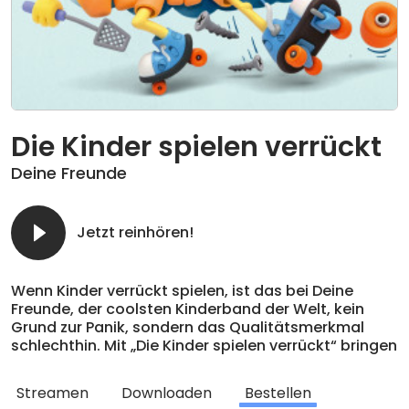
Die Kinder spielen verrückt
Deine Freunde
Jetzt reinhören!
Wenn
Kinder
verrückt
spielen
, ist das bei Deine
Freunde, der coolsten Kinderband der Welt, kein
Grund zur Panik, sondern das Qualitätsmerkmal
schlechthin. Mit „
Die
Kinder
spielen
verrückt
“ bringen
Florian Sump, Markus Pauli und Lukas Nimscheck
erneut ehrlich-tanzbare Songs in
die
Kinder
zimmer.
Streamen
Downloaden
Bestellen
Ein Album für Familien,
die
nicht perfekt