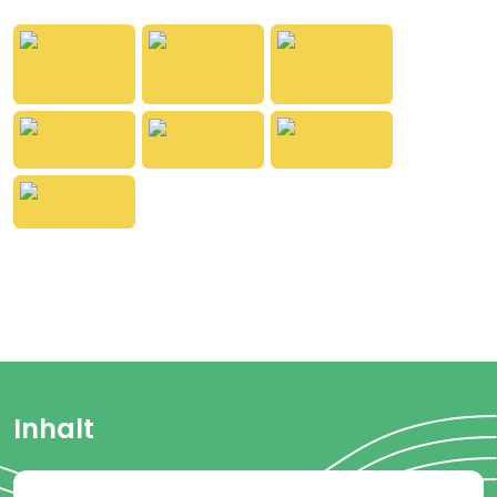
funktionieren. Für
Kinder
,
die
laut denken. Für Eltern,
die
auch mal nicht weiterwissen. Denn wenn es zu
Hause
verrückt
wird, ist meistens alles genau
richtig.
Inhalt