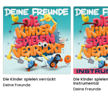
9
Schluckauf
02:30
10
Du musst nicht
03:20
11
Ich war's immer noch nicht
00:24
12
Wünsch dir was
03:02
13
Du hast da was
00:54
14
Im Paradies
03:09
15
Das lang ersehnte Lied der Hühner
00:47
Die Kinder spielen verrückt
Die Kinder spielen
16
Wie heißt das Zauberwort?
02:42
Instrumental
Deine Freunde
Deine Freunde
17
Siehste
00:50
18
Schieb es auf die Kinder
03:39