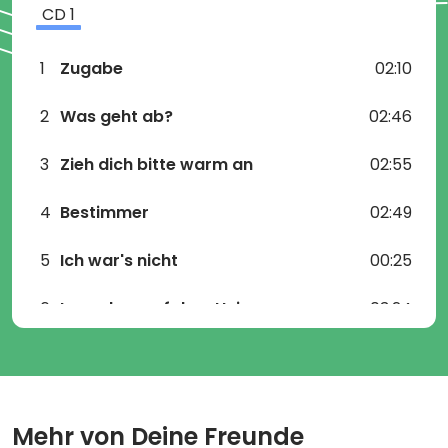
CD
1
1
Zugabe
02:10
2
Was geht ab?
02:46
3
Zieh dich bitte warm an
02:55
4
Bestimmer
02:49
5
Ich war's nicht
00:25
6
Irgendwo auf dem Heimweg
03:24
7
Ich sehe was, was du nicht siehst
02:52
8
Die Kinder spielen verrückt
03:00
Mehr von
Deine Freunde