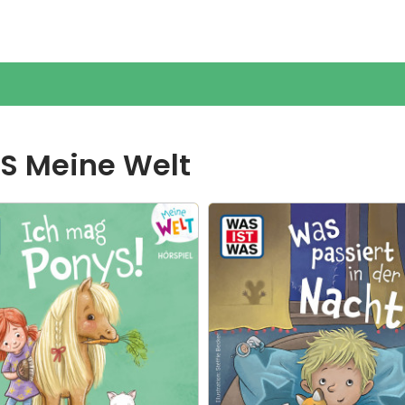
09
0
1
S Meine Welt
2