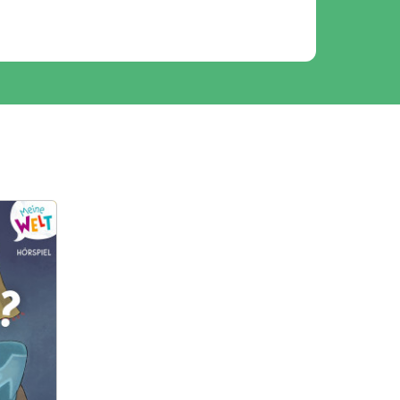
01:32
01:31
01:34
01:15