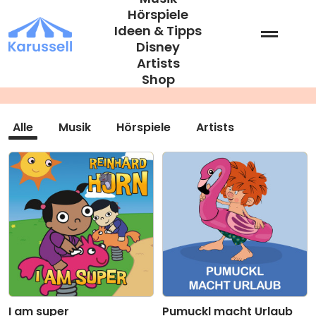
Zum
Hörspiele
Inhalt
Ideen & Tipps
springen
Disney
Artists
4 - 6 Jahre
Shop
Alle
Musik
Hörspiele
Artists
I am super
Pumuckl macht Urlaub