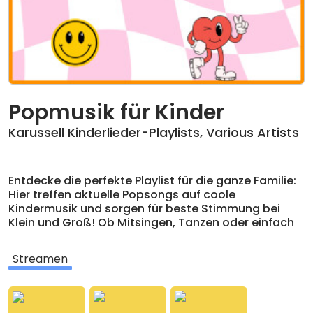
Popmusik für Kinder
Karussell Kinderlieder-Playlists
,
Various Artists
Entdecke die perfekte Playlist für die ganze Familie:
Hier treffen aktuelle Popsongs auf coole
Kindermusik und sorgen für beste Stimmung bei
Klein und Groß! Ob Mitsingen, Tanzen oder einfach
gute Laune genießen – diese Playlist bringt frischen
Sound ins Kinderzimmer, ins Auto oder auf die
Streamen
nächste Familienparty.
Freu dich auf beliebte Hits und starke Künstler wie
Giraffenaffen, Ester Graf, Pappalapapp,
Die Schule