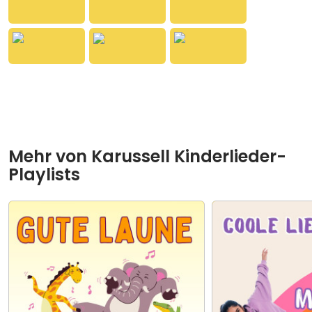
der magischen Tiere
, Disney, Taylor Swift, Deine
Freunde, LEONY, SOPHIA und viele mehr. Die bunte
Mischung aus Kinderliedern, Family Pop und
bekannten Chart-Hits macht diese Playlist zum
perfekten Begleiter für jeden Tag.
Ideal für Kinder, Eltern und alle, die Musik lieben:
Jetzt reinhören und gemeinsam feiern, lachen und
tanzen!
Mehr von
Karussell Kinderlieder-
Playlists