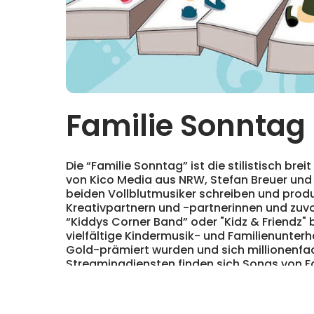
Familie Sonntag
Die “Familie Sonntag” ist die stilistisch bre
von Kico Media aus NRW, Stefan Breuer und
beiden Vollblutmusiker schreiben und prod
Kreativpartnern und -partnerinnen und zuv
“Kiddys Corner Band” oder "Kidz & Friendz" 
vielfältige Kindermusik- und Familienunterh
Gold-prämiert wurden und sich millionenfa
Streamingdiensten finden sich Songs von Fa
familienrelevanten Musikplaylisten, schließ
Musikkatalog Liedersammlungen zu allen T
Kinder- und Familienlebens, von Volksliede