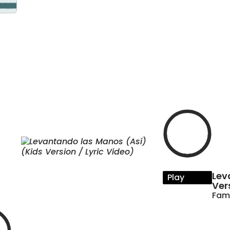
Lev
Play
Ver
Fami