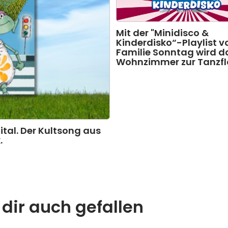
Mit der "Minidisco &
Kinderdisko“-Playlist v
Familie Sonntag wird d
Wohnzimmer zur Tanzf
gital. Der Kultsong aus
.
 dir auch gefallen