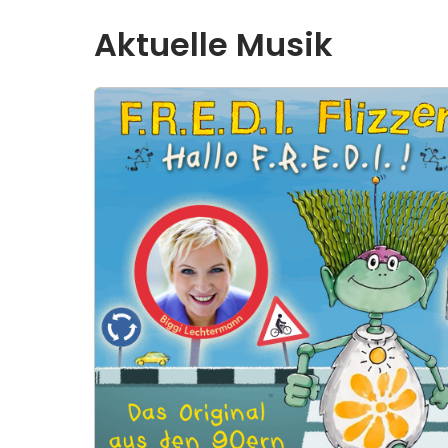
Liedern über TV-Melodien und Coverversion
Chart- & Partyhits bis hin zu Lern- und Schl
Aktuelle Musik
Kindermusikrepertoire aus allen stilistisch
wird laufend durch frische Neuproduktionen e
Sonntag" der perfekte musikalische Begleite
mit Kindern!
Kontakt:
info@kicomedia.de