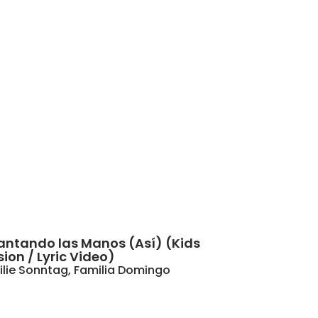
antando las Manos (Así) (Kids
sion / Lyric Video)
lie Sonntag
,
Familia Domingo