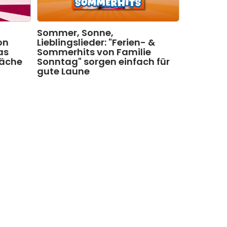
Sommer, Sonne,
on
Lieblingslieder: "Ferien- &
as
Sommerhits von Familie
läche
Sonntag" sorgen einfach für
gute Laune