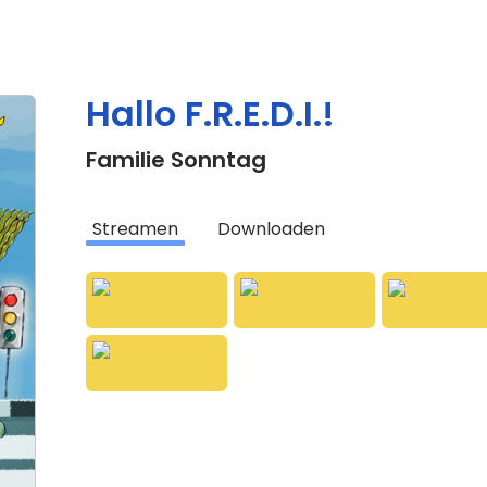
en deutscher wie internationaler
afliedern. Das hochwertige
en und konzeptionellen Bereichen
rweitert. So ist die "Familie
r für alle musikliebenden Familien
Hallo F.R.E.D.I.!
Familie Sonntag
Streamen
Downloaden