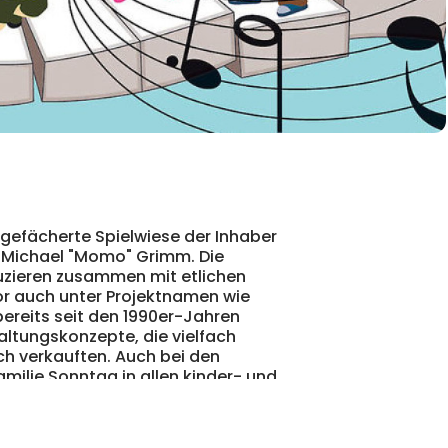
it gefächerte Spielwiese der Inhaber
 Michael "Momo" Grimm. Die
uzieren zusammen mit etlichen
or auch unter Projektnamen wie
bereits seit den 1990er-Jahren
altungskonzepte, die vielfach
ch verkauften. Auch bei den
milie Sonntag in allen kinder- und
lich umfasst ihr immenser
hemen und Anlässen des täglichen
rn/Traditionals und Kinderdisco-