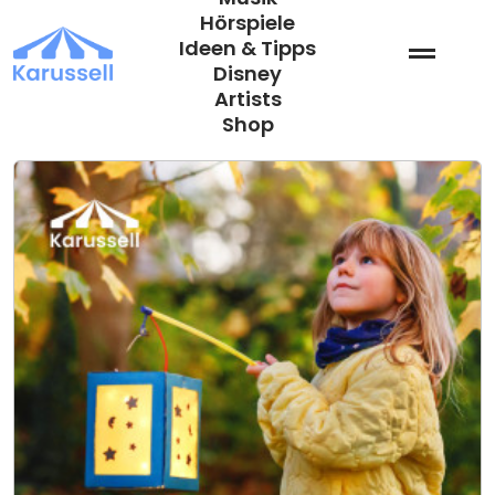
Zum
Hörspiele
Inhalt
Ideen & Tipps
springen
Disney
Artists
Shop