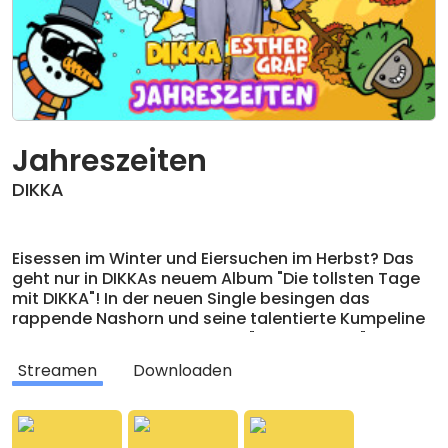
Jahreszeiten
DIKKA
Eisessen im Winter und Eiersuchen im Herbst? Das
geht nur in DIKKAs neuem Album "Die tollsten Tage
mit DIKKA"! In der neuen Single besingen das
rappende Nashorn und seine talentierte Kumpeline
Esther Graf das Karussell der "Jahreszeiten", bei
dem auch im Sommer Schlitten gefahren werden
Streamen
Downloaden
kann. Eine fröhliche Hymne, mit der jeder positiv
durchs Jahr kommt!