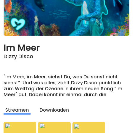
Im Meer
Dizzy Disco
"Im Meer, im Meer, siehst Du, was Du sonst nicht
siehst”. Und was alles, zählt Dizzy Disco pünktlich
zum Welttag der Ozeane in ihrem neuen Song “Im
Meer" auf. Dabei könnt ihr einmal durch die
Weltmeere tanzen und Eurer blaues Wunder erleben.
Von brodelnden Tiefseevulkanen bis leuchtenden
Streamen
Downloaden
Haien ist alles dabei und auf Disco Pop gestimmt.
Meeresmusik zum Mitfühlen. Denn genau hier ist der
glitzernde Discodelfin zuhause: Im Meer. Und damit
das auch so bleibt, sollten wir alle gemeinsam auf