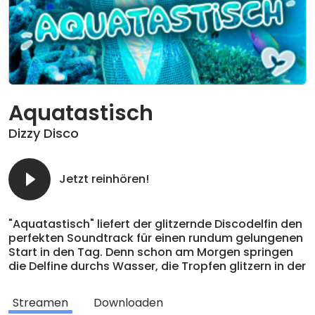
Aquatastisch
Dizzy Disco
Jetzt reinhören!
"Aquatastisch" liefert der glitzernde Discodelfin den
perfekten Soundtrack für einen rundum gelungenen
Start in den Tag. Denn schon am Morgen springen
die Delfine durchs Wasser, die Tropfen glitzern in der
Sonne und das große Ozeanorchester stimmt sich
auf gute Laune ein. Zwischen fröhlichen Pop-Beats,
Streamen
Downloaden
sommerlichen Sounds und jeder Menge