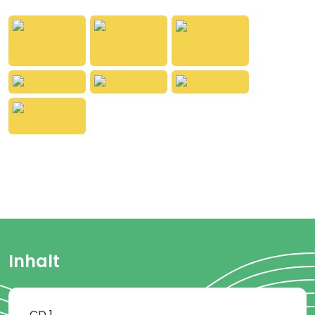
Meeresmagie feiert Dizzy Disco das besondere
Gefühl, wenn einfach alles stimmt. Nicht nur
fantastisch, nicht nur super, sondern eben:
„Aquatastisch"! Ein mitreißender Ohrwurm voller
Optimismus, Lebensfreude und guter Vibes, der
kleine und große Meeresfans zum Mitsingen,
Mittanzen und Mitstrahlen einlädt. Flossen hoch,
denn das wird "Aquatastisch"!
Inhalt
CD
1