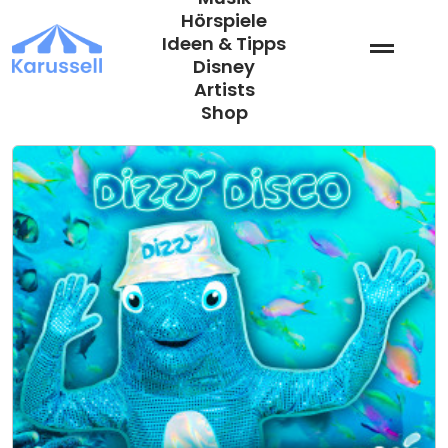
Zum
Hörspiele
Inhalt
Ideen & Tipps
springen
Disney
Artists
Shop