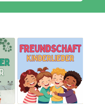
01:08
01:13
01:21
01:22
02:09
01:47