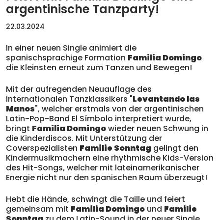
argentinische Tanzparty!
22.03.2024
In einer neuen Single animiert die
spanischsprachige Formation
Familia Domingo
die Kleinsten erneut zum Tanzen und Bewegen!
Mit der aufregenden Neuauflage des
internationalen Tanzklassikers "
Levantando las
Manos
", welcher erstmals von der argentinischen
Latin-Pop-Band El Símbolo interpretiert wurde,
bringt
Familia Domingo
wieder neuen Schwung in
die Kinderdiscos. Mit Unterstützung der
Coverspezialisten
Familie Sonntag
gelingt den
Kindermusikmachern eine rhythmische Kids-Version
des Hit-Songs, welcher mit lateinamerikanischer
Energie nicht nur den spanischen Raum überzeugt!
Hebt die Hände, schwingt die Taille und feiert
gemeinsam mit
Familia Domingo
und
Familie
Sonntag
zu dem Latin-Sound in der neuer Single