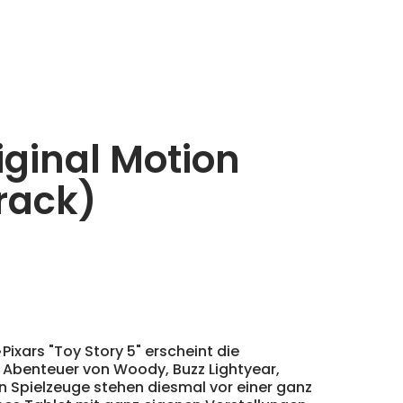
iginal Motion
rack)
ixars "Toy Story 5" erscheint die
 Abenteuer von Woody, Buzz Lightyear,
en Spielzeuge stehen diesmal vor einer ganz