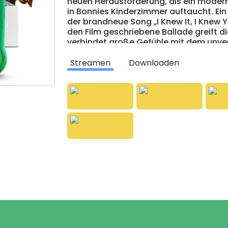
neuen Herausforderung, als ein moder
in Bonnies Kinderzimmer auftaucht. Ein
der brandneue Song „I Knew It, I Knew Y
den Film geschriebene Ballade greift d
verbindet große Gefühle mit dem unve
ausgezeichneten Sängerin und Songwrit
in gewohntem Stil von Toy Story begle
Streamen
Downloaden
Kinoabenteuer und ist ein Muss für klei