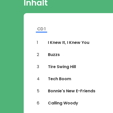
Inhalt
CD
1
1
I Knew It, I Knew You
2
Buzzs
3
Tire Swing Hill
4
Tech Boom
5
Bonnie's New E-Friends
6
Calling Woody