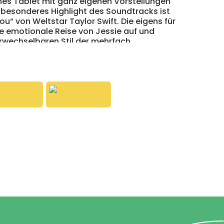
nes Tablet mit ganz eigenen Vorstellungen
 besonderes Highlight des Soundtracks ist
ou“ von Weltstar Taylor Swift. Die eigens für
ie emotionale Reise von Jessie auf und
rwechselbaren Stil der mehrfach
erin. Mit bewegenden Songs, viel Herz und
itet der Soundtrack das neue Disney•Pixar
ne und große Fans der beliebten Filmreihe.