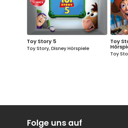
17
Operation Jessie
18
Queen Jimmy
19
Hey Lily
Toy Story 5
Toy St
Hörspi
Toy Story
,
Disney Hörspiele
20
Bad News
Toy Sto
21
Interrogation
22
Breakdown
23
Buried Treasure
24
Highway Robbery
Folge uns auf
25
Reunion