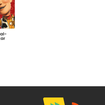
00:00
00:00
00:00
nal-
xar
00:00
00:00
00:00
00:00
00:00
00:00