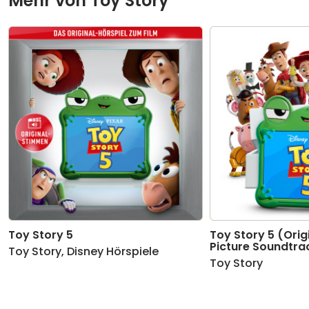
Mehr von
Toy Story
9
Kapitel 09: Toy Story 2
01:32
10
Kapitel 10: Toy Story 2
01:37
11
Kapitel 11: Toy Story 2
01:40
12
Kapitel 12: Toy Story 2
01:30
13
Kapitel 13: Toy Story 2
01:18
14
Kapitel 14: Toy Story 2
01:25
15
Kapitel 15: Toy Story 2
01:25
Toy Story 5
Toy Story 5 (Orig
16
Kapitel 16: Toy Story 2
01:31
Picture Soundtra
Toy Story
,
Disney Hörspiele
Toy Story
17
Kapitel 17: Toy Story 2
01:25