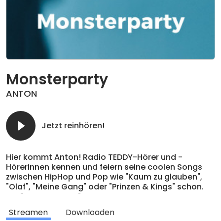
Monsterparty
ANTON
Jetzt reinhören!
Hier kommt Anton! Radio TEDDY-Hörer und -
Hörerinnen kennen und feiern seine coolen Songs
zwischen HipHop und Pop wie "Kaum zu glauben",
"Olaf", "Meine Gang" oder "Prinzen & Kings" schon.
Mit "Monsterparty" präsentiert der Berliner passend
zu Halloween seine erste Single. Anton ist kein
Streamen
Downloaden
klassischer Kinderliedermacher; das Genre, das ihm