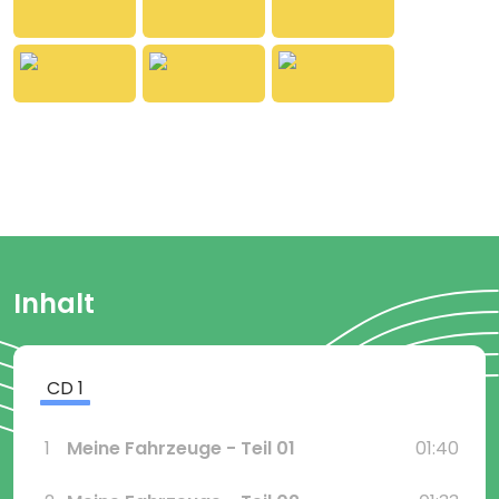
Spieldauer ca. 10 Minuten
Inhalt
CD
1
1
Meine Fahrzeuge - Teil 01
01:40