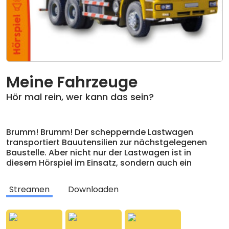
Meine Fahrzeuge
Hör mal rein, wer kann das sein?
Brumm! Brumm! Der scheppernde Lastwagen
transportiert Bauutensilien zur nächstgelegenen
Baustelle. Aber nicht nur der Lastwagen ist in
diesem Hörspiel im Einsatz, sondern auch ein
kleines, rotes Auto, das zur Inspektion in die
Werkstatt muss. Entdecke im Hörspiel, nach dem
Streamen
Downloaden
gleichnamigen Buch von arsEdition, die Klangwelt
verschiedener Fahrzeuge!
Empfohlen ab 18 Monaten