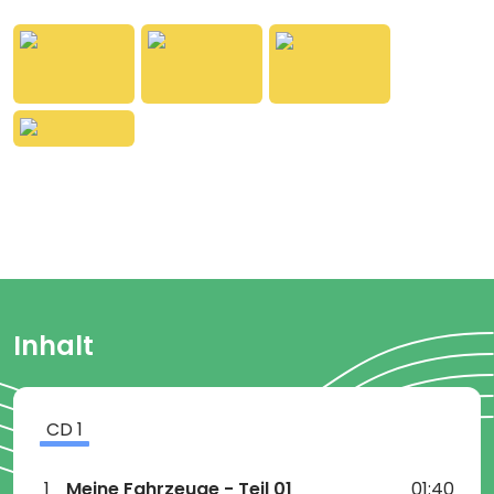
Bei der Feuerwehr
Bei der Polizei
Unterwegs
Spieldauer: ca. 38 Minuten
Altersempfehlung: ab 18 Monaten
Inhalt
CD
1
1
Meine Fahrzeuge - Teil 01
01:40