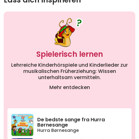
20
Unterwegs - Teil 03
01:38
21
Unterwegs - Teil 04
01:37
22
Unterwegs - Teil 05
01:36
23
Unterwegs - Teil 06
01:38
Spielerisch lernen
Lehrreiche Kinderhörspiele und Kinderlieder zur
musikalischen Früherziehung: Wissen
unterhaltsam vermitteln.
Mehr entdecken
De bedste sange fra Hurra
Børnesange
Hurra Børnesange