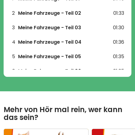
2
Meine Fahrzeuge - Teil 02
01:33
3
Meine Fahrzeuge - Teil 03
01:30
4
Meine Fahrzeuge - Teil 04
01:36
5
Meine Fahrzeuge - Teil 05
01:35
6
Meine Fahrzeuge - Teil 06
01:35
7
Bei der Feuerwehr - Teil 01
01:32
8
Bei der Feuerwehr - Teil 02
01:41
Mehr von
Hör mal rein, wer kann
9
Bei der Feuerwehr - Teil 03
01:36
das sein?
10
Bei der Feuerwehr - Teil 04
01:38