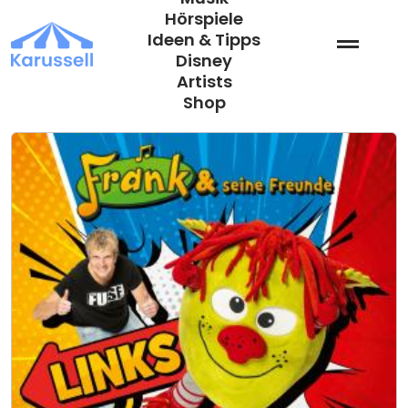
Zum
Hörspiele
Inhalt
Ideen & Tipps
springen
Disney
Artists
Shop