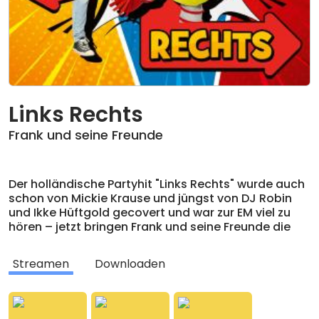
Links Rechts
Frank und seine Freunde
Der holländische Partyhit "Links Rechts" wurde auch
schon von Mickie Krause und jüngst von DJ Robin
und Ikke Hüftgold gecovert und war zur EM viel zu
hören – jetzt bringen Frank und seine Freunde die
ultimative Kids Version der Tanzknallers! Natürlich
wird auch bei Frank und Zappeltier mächtig in die
Streamen
Downloaden
Hände geklatscht und immer hin und her gehüpft,
nämlich immer nach links und nach rechts - und
das auch noch immer schneller! Auch Mitsingen ist
bei diesem sportlich mitreißenden Gute-Laune-