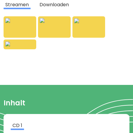
stimmgewaltige Lisa-Marie, die 2020 "The Voice
Streamen
Downloaden
Kids" gewann. Jetzt gibt es den internationalen
Titelsong "Come and fly with me" aus dem
Soundtrack zum Film auch vorab in zwei starken
Remixen: als cool-elektronischer Whyplash Remix
für den Dancefloor und in einer traumhaft
schwelgerischen, opulent instrumentierten
Bandversion als "Flying Version". Beide
unterstriechen die unwiderstehliche
Ohrwurmqualitäten des Songs auf höchstem
Niveau und sind perfekte Begleiter für Mias Reise
durch die fantastische Einhornwelt von Centopia.
Inhalt
CD
1