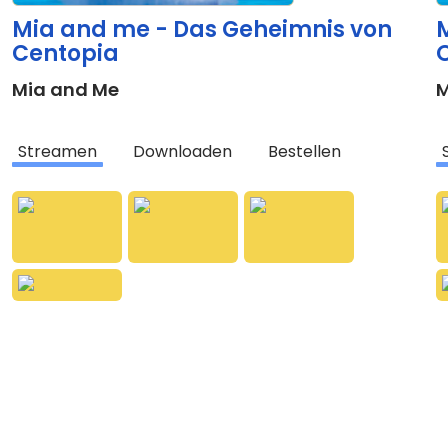
Mia and me - Das Geheimnis von
Centopia
O
Mia and Me
M
Streamen
Downloaden
Bestellen