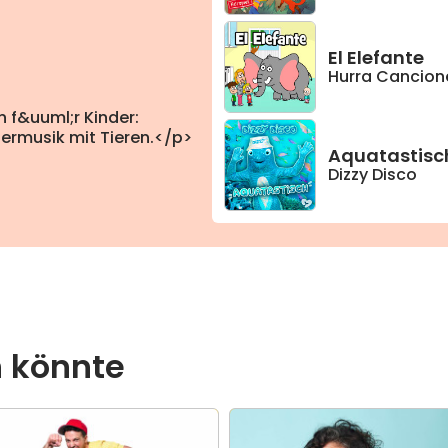
El Elefante
Hurra Cancione
n f&uuml;r Kinder:
ermusik mit Tieren.</p>
Aquatastisc
Dizzy Disco
n könnte