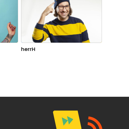
herrH
Eule