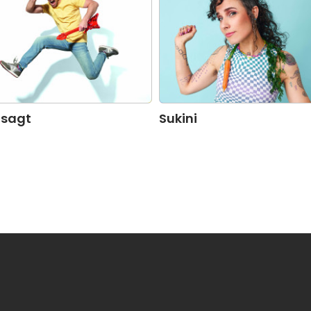
 sagt
Sukini