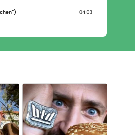
mchen")
04:03