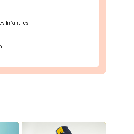
s Infantiles
h