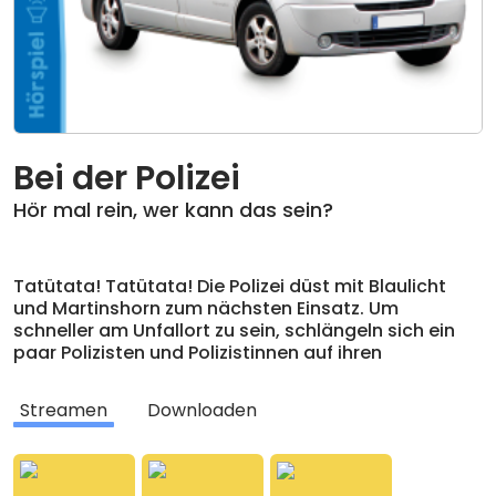
Bei der Polizei
Hör mal rein, wer kann das sein?
Tatütata! Tatütata! Die Polizei düst mit Blaulicht
und Martinshorn zum nächsten Einsatz. Um
schneller am Unfallort zu sein, schlängeln sich ein
paar Polizisten und Polizistinnen auf ihren
Motorrädern an den Autos vorbei. Auch der
Polizeihubschrauber ist im Einsatz und fliegt mit
Streamen
Downloaden
lautem Geknatter über den Stau, der sich auf der
Autobahn gebildet hat, hinweg. Im Hörspiel, nach
dem gleichnamigen Buch von arsEdition, kannst du
die Polizei bei verschiedenen Einsätzen begleiten.