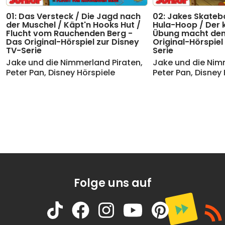
16
Kapitel 15: Peter Pans Rückkehr (Teil 1)
01:46
01: Das Versteck / Die Jagd nach
02: Jakes Skatebo
der Muschel / Käpt'n Hooks Hut /
Hula-Hoop / Der k
Flucht vom Rauchenden Berg -
17
Pirateninsel
(aus "Jake und die
Übung macht den 
01:00
Das Original-Hörspiel zur Disney
Original-Hörspiel
Nimmerland Piraten")
TV-Serie
Serie
18
Kapitel 01: Peter Pans Rückkehr (Teil
01:37
Jake und die Nimmerland Piraten
,
Jake und die Nim
2)
Peter Pan
,
Disney Hörspiele
Peter Pan
,
Disney 
19
Kapitel 02: Peter Pans Rückkehr (Teil
01:32
2)
20
Kapitel 03: Peter Pans Rückkehr (Teil
01:38
2)
21
Kapitel 04: Peter Pans Rückkehr (Teil
02:13
2)
22
Kapitel 05: Peter Pans Rückkehr (Teil
02:15
2)
23
Kapitel 06: Peter Pans Rückkehr (Teil
01:33
Folge uns auf
2)
24
Kapitel 07: Peter Pans Rückkehr (Teil
01:32
2)