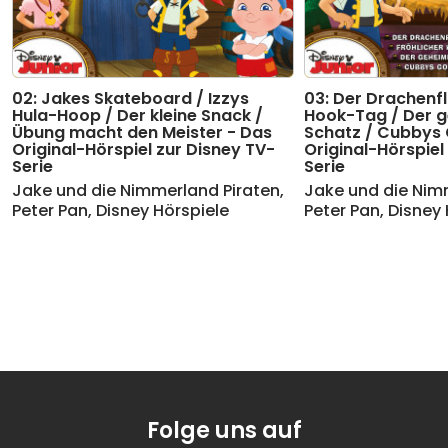
15
Kapitel 06: Die Jagd nach der Muschel
02:32
16
Oh, Kokosnuss
(aus "Jake und die
01:01
02: Jakes Skateboard / Izzys
03: Der Drachenfl
Nimmerland Piraten")
Hula-Hoop / Der kleine Snack /
Hook-Tag / Der g
Übung macht den Meister - Das
17
Kapitel 01: Käpt'n Hooks Hut
Schatz / Cubbys 
01:38
Original-Hörspiel zur Disney TV-
Original-Hörspiel
Serie
Serie
18
Kapitel 02: Käpt'n Hooks Hut
02:18
Jake und die Nimmerland Piraten
,
Jake und die Nim
Peter Pan
,
Disney Hörspiele
Peter Pan
,
Disney 
19
Kapitel 03: Käpt'n Hooks Hut
01:48
20
Kapitel 04: Käpt'n Hooks Hut
01:49
21
Kapitel 05: Käpt'n Hooks Hut
01:45
22
Kapitel 06: Käpt'n Hooks Hut
01:57
23
Kapitel 07: Käpt'n Hooks Hut
01:40
Folge uns auf