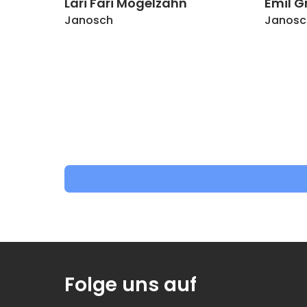
Lari Fari Mogelzahn
Emil G
Janosch
Janosc
Folge uns auf