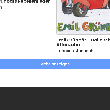
rünbärs Rebellenlieder
h
Emil Grünbär - Hallo Mi
Affenzahn
Janosch
,
Janosch
Mehr anzeigen