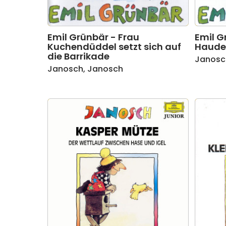
Emil Grünbär - Frau
Emil G
Kuchendüddel setzt sich auf
Haude
die Barrikade
Janosc
Janosch
,
Janosch