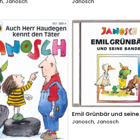
h
,
Janosch
Janosch
Emil Grünbär und sein
Janosch
,
Janosch