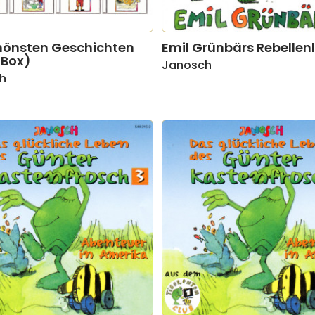
hönsten Geschichten
Emil Grünbärs Rebellenl
 Box)
Janosch
h