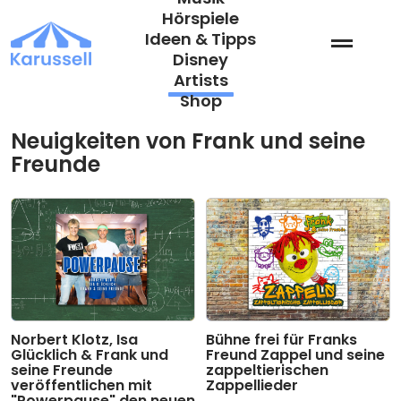
Zum
Hörspiele
Inhalt
Ideen & Tipps
springen
Disney
Artists
Shop
Neuigkeiten von Frank und seine
Freunde
Norbert Klotz, Isa
Bühne frei für Franks
Glücklich & Frank und
Freund Zappel und seine
seine Freunde
zappeltierischen
veröffentlichen mit
Zappellieder
"Powerpause" den neuen