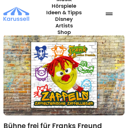
Zum
Hörspiele
Inhalt
Ideen & Tipps
springen
Disney
Artists
Shop
Bühne frei für Franks Freund