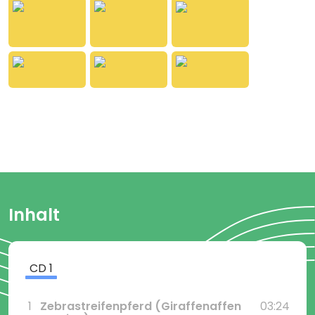
Mischung: bunt, emotional, verspielt und wie immer
mit viel Herz und einer klaren Botschaft.
Als zweite Vorabsingle erscheint der witzige Song
„Zebrastreifenpferd“ des bayerischen
Liedermachers Oimara, den man auch von seinem
Mega-Hit "Wackelkontakt" kennt, in einer
Giraffenaffen-Version. Der kreative Ohrwurm mit
seinem Sprachwitz und seinem treibenden Beat
handelt von einem Tier, das garantiert in keinem
Zoo zu finden ist. Der perfekte Gute-Laune-Hit zum
Mitsingen und um das Giraffenaffen-Jubiläum zu
feiern.
Inhalt
CD
1
1
Zebrastreifenpferd
(Giraffenaffen
03:24