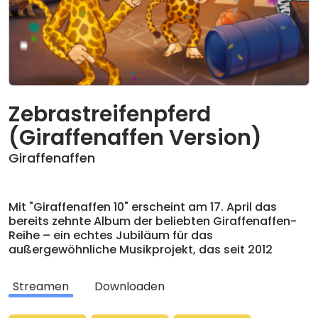
Zebrastreifenpferd
(Giraffenaffen Version)
Giraffenaffen
Mit "Giraffenaffen 10" erscheint am 17. April das
bereits zehnte Album der beliebten Giraffenaffen-
Reihe – ein echtes Jubiläum für das
außergewöhnliche Musikprojekt, das seit 2012
Kinder und Erwachsene gleichermaßen begeistert.
Auch auf diesem Album interpretieren deutsche
Streamen
Downloaden
Künstler*innen ihre eigenen Songs neu – und zwar
im ganz besonderen Giraffenaffen-Stil. Die