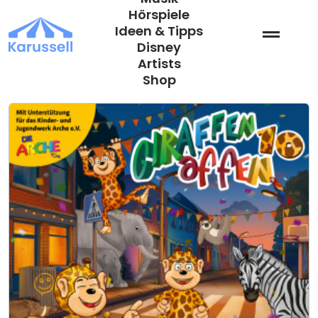
Zum
Hörspiele
Inhalt
Ideen & Tipps
springen
Disney
Artists
Shop