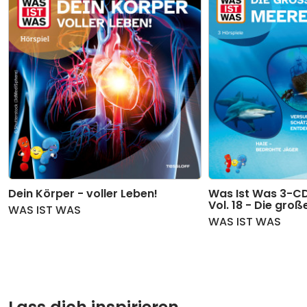
10
Erforsche den Mars - Teil 10
06:01
11
Erforsche den Mars - Teil 11
05:38
12
Erforsche den Mars - Teil 12
01:56
Dein Körper - voller Leben!
Was Ist Was 3-CD
Vol. 18 - Die gro
WAS IST WAS
WAS IST WAS