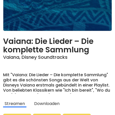
Vaiana: Die Lieder – Die
komplette Sammlung
Vaiana
,
Disney Soundtracks
Mit "Vaiana: Die Lieder – Die komplette Sammlung"
gibt es die schönsten Songs aus der Welt von
Disneys Vaiana erstmals gebündelt in einer Playlist.
Von beliebten Klassikern wie "Ich bin bereit", "Wo du
bist", "Voll gerne" und "Glänzend" bis hin zu weiteren
musikalischen Highlights aus den Soundtracks von
Streamen
Downloaden
Vaiana, Vaiana 2 und den englischsprachigen
Pendants vereint diese Sammlung die