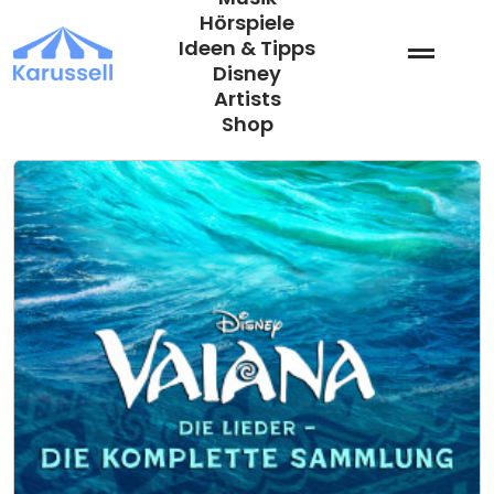
Zum
Hörspiele
Inhalt
Ideen & Tipps
springen
Disney
Artists
Shop