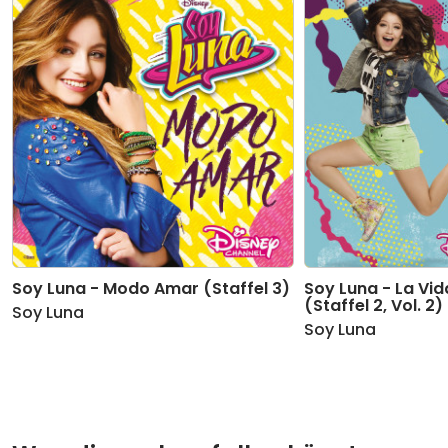
10
Siento
04:09
11
Invisibles
03:06
12
Camino
02:50
Soy Luna - Modo Amar (Staffel 3)
Soy Luna - La Vid
(Staffel 2, Vol. 2)
Soy Luna
Soy Luna