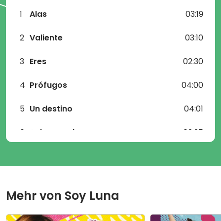
1
Alas
03:19
2
Valiente
03:10
3
Eres
02:30
4
Prófugos
04:00
5
Un destino
04:01
6
Sobre ruedas
02:25
7
Corazón
03:11
8
Mírame a mí
02:25
Mehr von
Soy Luna
9
I´d be crazy
03:48