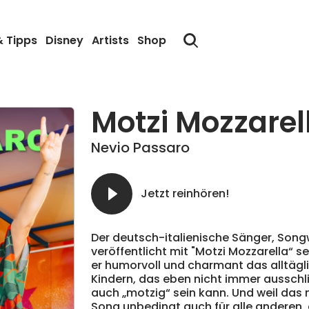
& Tipps
Disney
Artists
Shop
Motzi Mozzarel
Nevio Passaro
Jetzt reinhören!
Der deutsch-italienische Sänger, Song
veröffentlicht mit "
Motzi
Mozzarella“ se
er humorvoll und charmant das alltägl
Kindern, das eben nicht immer aussch
auch „
motzi
g“ sein kann. Und weil das 
Song unbedingt auch für alle anderen,