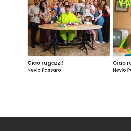
Ciao ragazzi!
Ciao r
Nevio Passaro
Nevio P