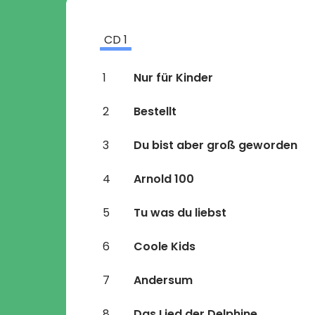
CD
1
1
Nur für Kinder
2
Bestellt
3
Du bist aber groß geworden
4
Arnold 100
5
Tu was du liebst
6
Coole Kids
7
Andersum
8
Das Lied der Delphine