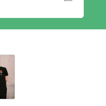
03:12
03:45
03:16
03:20
04:39
04:15
02:07
03:30
04:47