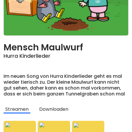
Mensch Maulwurf
Hurra Kinderlieder
Im neuen Song von Hurra Kinderlieder geht es mal
wieder tierisch zu. Der kleine Maulwurf kann nicht
gut sehen, daher kann es schon mal vorkommen,
dass er sich beim ganzen Tunnelgraben schon mal
verbuddelt oder an Gegenständen stößt. Toll aber,
wenn das ausgerechnet eine Schatztruhe ist und
Streamen
Downloaden
Maulwurf sie großzügig unserer Hurra-Kinderlieder-
Familie überlässt … Ein witziges, tierisch-
menschliches Pop-Kinderlied, das natürlich wieder
von einem kongenial lustigen Animationsvideo