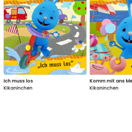
11
Lach-Krach-Mach-Lied
(Topf-
02:44
Trommel-Wach-Mix)
12
Hans im Glück
(Weniger-ist-mehr-
02:45
Mix)
13
Rumpelstilzchentwist
(Gummiknie-
02:54
Mix)
14
KiKANiNCHEN-Lied - Tschüs!
02:04
(Urlaubsinsel-Mix)
Ich muss los
Komm mit ans M
Kikaninchen
Kikaninchen