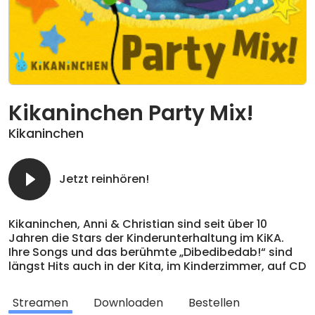
Kikaninchen Party Mix!
Kikaninchen
Jetzt reinhören!
Kikaninchen, Anni & Christian sind seit über 10
Jahren die Stars der Kinderunterhaltung im KiKA.
Ihre Songs und das berühmte „Dibedibedab!“ sind
längst Hits auch in der Kita, im Kinderzimmer, auf CD
und im Streaming. Jetzt aber kommt von
Kikaninchen das erste echte Remix-Album für Kinder
Streamen
Downloaden
Bestellen
UND Erwachsene! Diese Beats und Grooves gehen