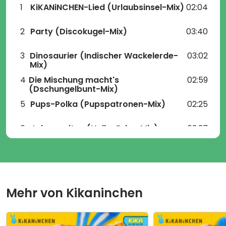
und Soundideen auf der Höhe der Zeit. Das alles
1
KiKANiNCHEN-Lied
(Urlaubsinsel-Mix)
02:04
lässt „Kikaninchen Party Mix!“ jetzt schon zu einem
Standardwerk für Kinder- und Familien-Party-Musik
avancieren.
2
Party
(Discokugel-Mix)
03:40
3
Dinosaurier
(Indischer Wackelerde-
03:02
Mix)
4
Die Mischung macht's
02:59
(Dschungelbunt-Mix)
5
Pups-Polka
(Pupspatronen-Mix)
02:25
6
Jahreszeiten
(Hallo-Echo-Mix)
03:27
7
Monsterparty
(Monstertrommel-Mix)
03:27
8
Planetenlied
(Raumschiff-Mix)
04:00
Mehr von
Kikaninchen
9
Papier
(Schnipselberg-Mix)
03:03
10
Keine Angst
(Mutmach-Reggae-Mix)
02:37