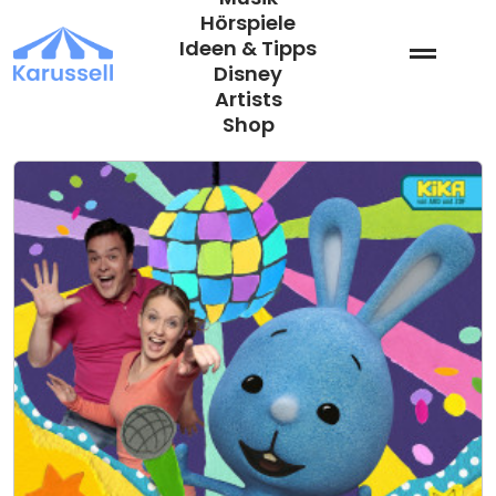
Zum
Hörspiele
Inhalt
Ideen & Tipps
springen
Disney
Artists
Shop