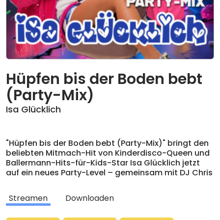
Hüpfen bis der Boden bebt
(Party-Mix)
Isa Glücklich
"Hüpfen bis der Boden bebt (Party-Mix)" bringt den
beliebten Mitmach-Hit von Kinderdisco-Queen und
Ballermann-Hits-für-Kids-Star Isa Glücklich jetzt
auf ein neues Party-Level – gemeinsam mit DJ Chris
Caramello, dem DJ des Bierkönigs auf Mallorca! Mit
noch mehr Beat, fettem Partygroove und extra
Streamen
Downloaden
Energie wird gehüpft, getanzt und gefeiert: nach
links, nach rechts, nach vorn und wieder zurück. Der