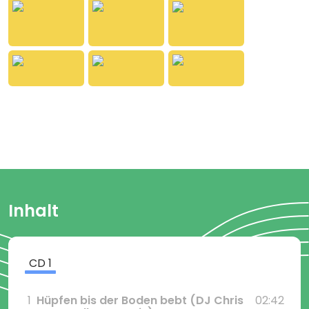
eingängige Countdown – 5, 4, 3, 2, 1 – sorgt
garantiert dafür, dass Klein und Groß gleichzeitig
losspringen und die Tanzfläche zum Beben bringen.
Inhalt
CD
1
1
Hüpfen bis der Boden bebt
(DJ Chris
02:42