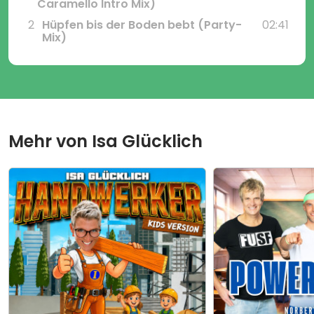
Caramello Intro Mix)
2
Hüpfen bis der Boden bebt
(Party-
02:41
Mix)
Mehr von
Isa Glücklich