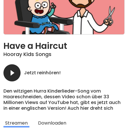
Have a Haircut
Hooray Kids Songs
Jetzt reinhören!
Den witzigen Hurra Kinderlieder-Song vom
Haareschneiden, dessen Video schon über 33
Millionen Views auf YouTube hat, gibt es jetzt auch
in einer englischen Version! Auch hier dreht sich
alles um den Friseurbesuch, Frisuren und das
Frisieren. Ob stufig oder Igel, lang wie Mama, kurz
Streamen
Downloaden
wie ein Fußballstar oder auch ganz ohne Haare –