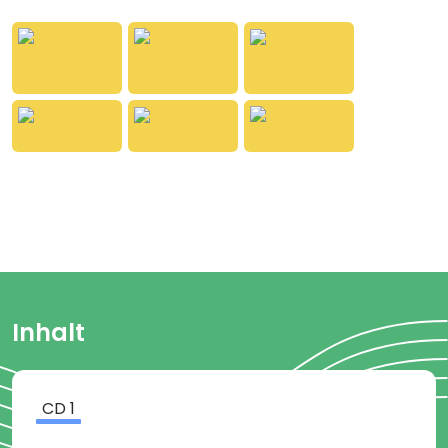
jeder hat etwas anderes auf dem Kopf und das ist
gut so. Ein toller, "haariger" Ohrwurm samt haar-
und herrlichem Animationsvideo über ein Thema,
das alle Familien weltweit betrifft und sie garantiert
zum Lachen bringt!
Inhalt
CD
1