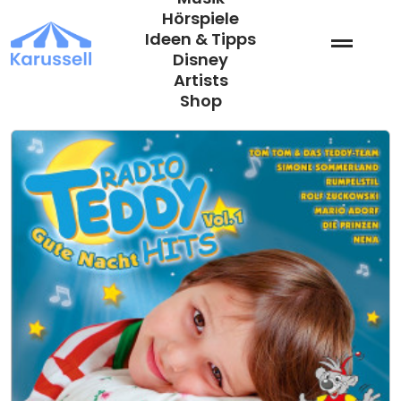
Zum
Hörspiele
Inhalt
Ideen & Tipps
springen
Disney
Artists
Shop