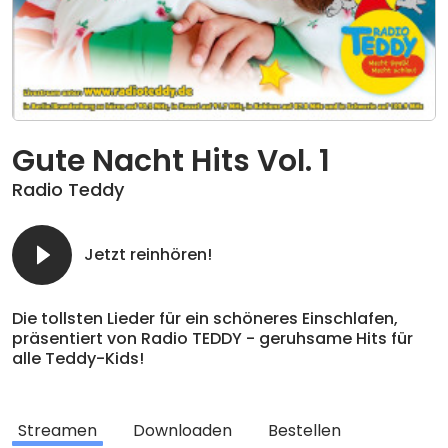
Gute Nacht Hits Vol. 1
Radio Teddy
Jetzt reinhören!
Die tollsten Lieder für ein schöneres Einschlafen,
präsentiert von Radio TEDDY - geruhsame Hits für
alle Teddy-Kids!
Radio TEDDY ist Deutschlands einziges Kinder- und
Familienradio. Nach dem Motto "Macht Spaß!
Streamen
Downloaden
Bestellen
Macht schlau!" gestaltet Radio TEDDY sein