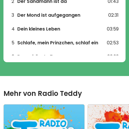
2
Der Sandmann ist da
01:43
3
Der Mond ist aufgegangen
02:31
4
Dein kleines Leben
03:59
5
Schlafe, mein Prinzchen, schlaf ein
02:53
6
Der schönste Traum
03:23
7
Schlafe gut (Yesterday)
02:14
8
Vogelzwitschern
05:09
Mehr von
Radio Teddy
9
Wenn man nicht einschlafen kann
01:58
10
Die Blümelein sie schlafen
04:09
11
Abends wird es still und leise
02:28