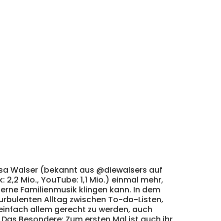
 Lisa Walser (bekannt aus @diewalsers auf
k
: 2,2 Mio.,
YouTube
: 1,1 Mio.) einmal mehr,
erne Familienmusik klingen kann. In dem
urbulenten Alltag zwischen To-do-Listen,
einfach allem gerecht zu werden, auch
. Das Besondere: Zum ersten Mal ist auch ihr