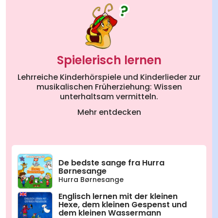
10
Großer Hund
02:35
11
Der Hahn tropft
04:28
12
Tom der Tiger
02:49
Spielerisch lernen
13
Monster-Song
02:57
Lehrreiche Kinderhörspiele und Kinderlieder zur
musikalischen Früherziehung: Wissen
unterhaltsam vermitteln.
14
Zisch Zisch
02:43
Mehr entdecken
15
Auf Wiederhören
00:38
16
Ein Brief geht um die Welt
02:54
De bedste sange fra Hurra
17
Die wunderbare Welt der Welt
03:15
Børnesange
(Playback Version)
Hurra Børnesange
18
Lach mal wieder
(Playback Version)
02:26
Englisch lernen mit der kleinen
Hexe, dem kleinen Gespenst und
dem kleinen Wassermann
19
Eselsbrückentrick
(Playback Version)
03:04