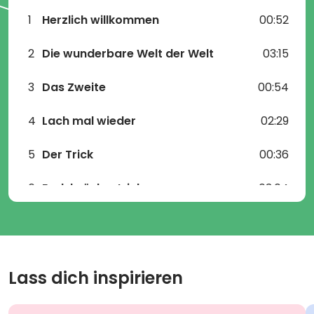
Ideen und Melodien finden. Das Albumartwork ist
zudem so gestaltet, dass es nach Herzenslust
1
Herzlich willkommen
00:52
ausgemalt werden darf. Ein tolles, mal etwas
anderes Kinderliederalbum!
2
Die wunderbare Welt der Welt
03:15
CD inkl. 10 Karaokeversionen und allen Liedtexten
3
Das Zweite
00:54
4
Lach mal wieder
02:29
5
Der Trick
00:36
6
Eselsbrückentrick
03:04
7
Himmelsrichtungen
00:29
8
N.O.S.W.
02:38
Lass dich inspirieren
9
Planeten
00:51