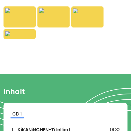
und singend die Welt. Die Begeisterung für die
bezaubernde KiKANiNCHEN-Welt mit ihren
fantasievollen Geschichten und eingängigen
Liedern ist bei Groß und Klein immens. Mit diesem
Album gibt es nun das allererste KiKANiNCHEN-
Produkt für daheim: „Dibedibedab!“ enthält alle
Mitmachlieder aus dem Erfolgsprogramm und viele
neue Songs mit Kikaninchen und Christian. Die 18
fröhlichen, handgemachten Ohrwürmer werden
Kinder absolut begeistern. Dibedibedab!
Dibedibedab!!
1 CD, Gesamtspielzeit: 44 Min.
Inhalt
CD
1
1
KiKANiNCHEN-Titellied
01:32