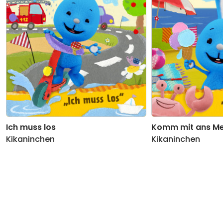
11
Dibedibedob-Stopp
03:04
12
Traurig sein dürfen
02:48
13
Indianertanz
02:12
14
Die Eins (ist meine Lieblingszahl)
01:44
15
Mein Geburtstagslied
03:13
Ich muss los
Komm mit ans M
16
Tschüs KiKANiNCHEN
01:32
Kikaninchen
Kikaninchen
17
Christians Weihnachtswartelied
02:11
18
KiKANiNCHEN-Weihnachtslied
01:32