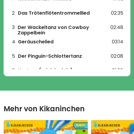
2
Das Trötenflötentrommellied
02:35
3
Der Wackeltanz von Cowboy
02:48
Zappelbein
4
Geräuschelied
03:14
5
Der Pinguin-Schlottertanz
02:08
6
Kratzen (mich juckt's)
01:58
7
Der Wassermann
03:31
8
KiKANiNCHEN-Titellied
(lange
03:00
Version)
Mehr von
Kikaninchen
9
Klatsch Stampf Schnips
02:38
10
Hans im Glück
02:57