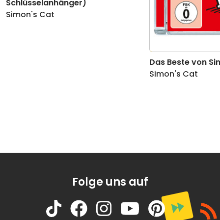
16
Hot Water
02:22
Schlüsselanhänger)
Simon's Cat
17
Washed Up
02:23
18
Scaredy Cat
02:30
Das Beste von Si
19
Let Me Out
03:16
Simon's Cat
20
Catnip
02:21
21
Butterflies
01:55
22
April Showers
01:39
23
Pizza Cat
01:43
Folge uns auf
24
Menü / Simon's Cat / Das Beste von
00:53
Simon's Cat Vol. 2
25
The Simon's Cat Story
03:26