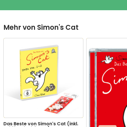
7
Flower Bed
01:00
8
Suitcase
02:01
Mehr von
Simon's Cat
9
Mirror Mirror
01:32
10
Scary Legs
01:53
11
Christmas Presence (Part 1)
01:43
12
Christmas Presence (Part 2)
01:09
13
Smitten
01:47
14
Crazy Time
01:44
15
Pawtrait
01:21
Das Beste von Simon's Cat (inkl.