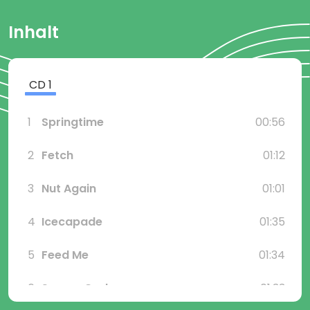
Inhalt
CD
1
1
Springtime
00:56
2
Fetch
01:12
3
Nut Again
01:01
4
Icecapade
01:35
5
Feed Me
01:34
6
Screen Grab
01:33