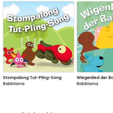
10
Die Babblarna - Das erste Lied
02:28
11
Stompalong Tut Pling Song
03:51
12
Wiegenlied der Babblarna
05:37
13
Bibbel babbel bubbel
02:11
14
Glückwunschlied
02:43
15
Winkeliwink
03:05
Stompalong Tut-Pling-Song
Wiegenlied der B
16
Schau mal rein
03:42
Babblarna
Babblarna
17
In Babbas Tasche
04:35
18
Erst und dann
02:03