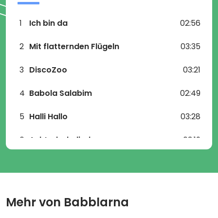
1
Ich bin da
02:56
2
Mit flatternden Flügeln
03:35
3
DiscoZoo
03:21
4
Babola Salabim
02:49
5
Halli Hallo
03:28
6
Achterbahnlied
03:19
7
Komm tanze mit mir
03:00
8
Kuckuck
02:09
Mehr von
Babblarna
9
Doing doing plitsch platsch
02:59