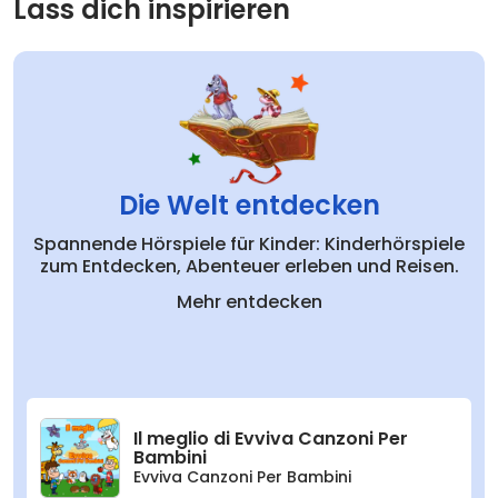
Lass dich inspirieren
19
Weihnachtslied der Babblarna
02:21
Die Welt entdecken
Spannende Hörspiele für Kinder: Kinderhörspiele
zum Entdecken, Abenteuer erleben und Reisen.
Mehr entdecken
Il meglio di Evviva Canzoni Per
Bambini
Evviva Canzoni Per Bambini