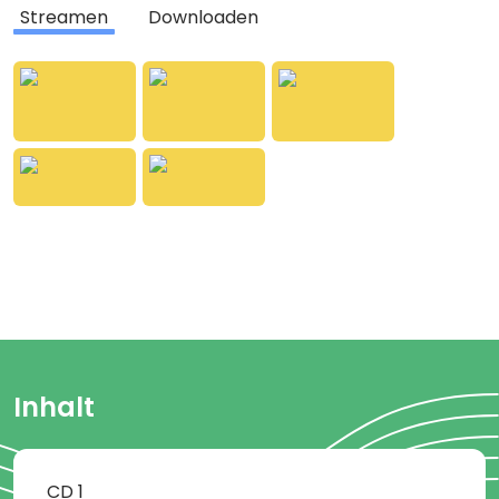
Songs, finden sich auch ganz neue Kinderlieder
Streamen
Downloaden
darauf.
Das in Schweden entwickelte Konzept zur
frühkindlichen Sprachförderung ist in Skandinavien
ein echter Hit.
Wir bringen es nach Deutschland!
Inhalt
CD
1