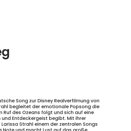
eg
utsche Song zur Disney Realverfilmung von
rahl begleitet der emotionale Popsong die
 Ruf des Ozeans folgt und sich auf eine
 und Entdeckergeist begibt. Mit ihrer
na Larissa Strahl einem der zentralen Songs
e Note und macht Lust auf das große