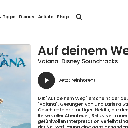
& Tipps
Disney
Artists
Shop
Auf deinem W
Vaiana
,
Disney Soundtracks
Jetzt reinhören!
Mit "Auf deinem Weg" erscheint der de
"Vaiana". Gesungen von Lina Larissa St
Geschichte der mutigen Heldin, die dem
Reise voller Abenteuer, Selbstvertrauen
gefühlvollen Interpretation verleiht Li
der Neuverfilmung eine ganz besonder