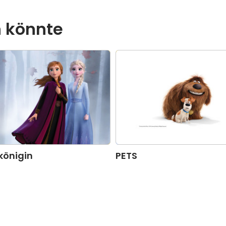
n könnte
skönigin
PETS