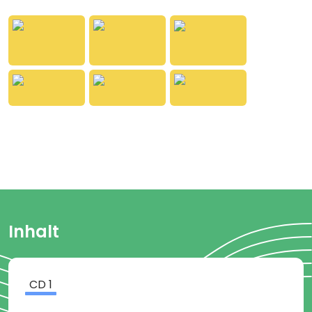
Hyperhydrofahrzeug die anderen zu retten. Mit
Hyperhydrofahrzeug ist natürlich ein U-Boot
gemeint, hört sich aber cooler an …!
Spielzeit ca. 48 Minuten
Empfohlen für kleine und große Leute ab 6 Jahren.
Inhalt
CD
1