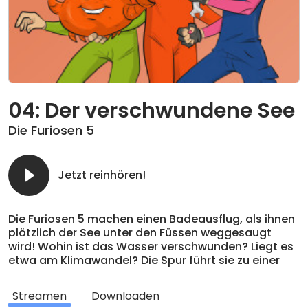
04: Der verschwundene See
Die Furiosen 5
Jetzt reinhören!
Die Furiosen 5 machen einen Badeausflug, als ihnen
plötzlich der See unter den Füssen weggesaugt
wird! Wohin ist das Wasser verschwunden? Liegt es
etwa am Klimawandel? Die Spur führt sie zu einer
Schleuse. Bei deren Erkundung wird ein Teil des
Teams plötzlich unter Wasser gezogen. Der Rest
Streamen
Downloaden
des Teams versucht mit einem selbst erfundenen