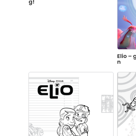
g!
Elio –
n