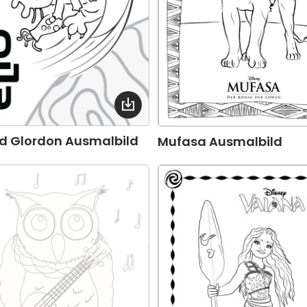
nd Glordon Ausmalbild
Mufasa Ausmalbild