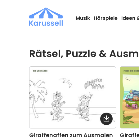
Zum
Inhalt
springen
Musik
Hörspiele
Ideen 
Rätsel, Puzzle & Aus
Giraffenaffen zum Ausmalen
Giraff