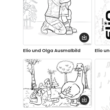
Elio und Olga Ausmalbild
Elio u