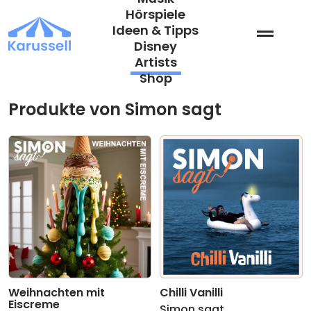
Zum
Hörspiele
Inhalt
Ideen & Tipps
springen
Disney
Artists
Shop
Produkte von Simon sagt
Weihnachten mit
Chilli Vanilli
Eiscreme
Simon sagt