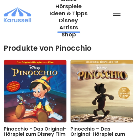
Zum
Hörspiele
Inhalt
Ideen & Tipps
springen
Disney
Artists
Shop
Produkte von Pinocchio
Pinocchio - Das Original-
Pinocchio – Das
Hörspiel zum Disney Film
Original-Hörspiel zum