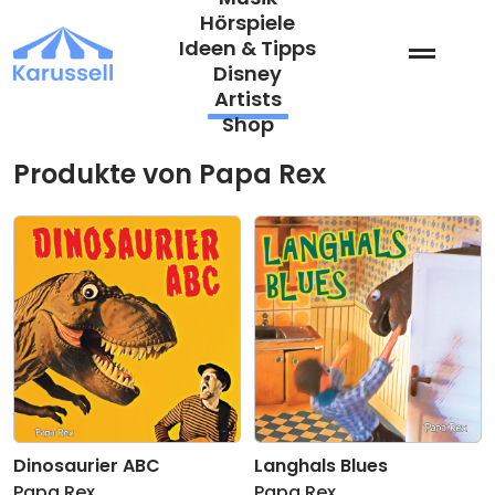
Zum
Hörspiele
Inhalt
Ideen & Tipps
springen
Disney
Artists
Shop
Produkte von Papa Rex
Dinosaurier ABC
Langhals Blues
Papa Rex
Papa Rex