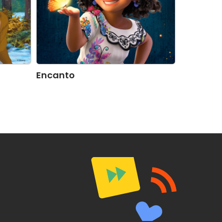
Encanto
WALL-E